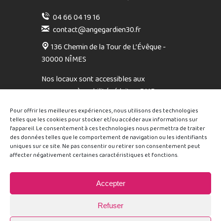
04 66 04 19 16
contact@angegardien30.fr
136 Chemin de la Tour de L’Évêque -
30000 NÎMES
Nos locaux sont accessibles aux
personnes à mobilité réduite - PMR
Sur rendez-vous, du lundi au vendredi : 9h –
Pour offrir les meilleures expériences, nous utilisons des technologies
12h / 14h – 17h
telles que les cookies pour stocker et/ou accéder aux informations sur
Sans rendez-vous, mardi et jeudi : 9h – 12h
l'appareil. Le consentement à ces technologies nous permettra de traiter
des données telles que le comportement de navigation ou les identifiants
uniques sur ce site. Ne pas consentir ou retirer son consentement peut
affecter négativement certaines caractéristiques et fonctions.
Accepter
Refuser
Retrouvez-nous sur