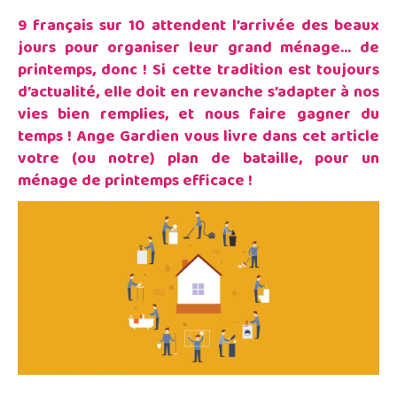
9 français sur 10 attendent l’arrivée des beaux
jours pour organiser leur grand ménage… de
printemps, donc ! Si cette tradition est toujours
d’actualité, elle doit en revanche s’adapter à nos
vies bien remplies, et nous faire gagner du
temps ! Ange Gardien vous livre dans cet article
votre (ou notre) plan de bataille, pour un
ménage de printemps efficace !