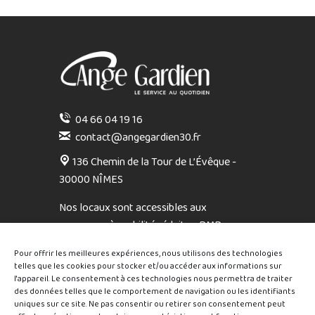
04 66 04 19 16
contact@angegardien30.fr
136 Chemin de la Tour de L’Évêque -
30000 NÎMES
Nos locaux sont accessibles aux
personnes à mobilité réduite - PMR
Sur rendez-vous, du lundi au vendredi : 9h –
Pour offrir les meilleures expériences, nous utilisons des technologies
12h / 14h – 17h
telles que les cookies pour stocker et/ou accéder aux informations sur
Sans rendez-vous, mardi et jeudi : 9h – 12h
l'appareil. Le consentement à ces technologies nous permettra de traiter
des données telles que le comportement de navigation ou les identifiants
uniques sur ce site. Ne pas consentir ou retirer son consentement peut