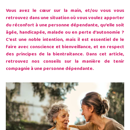
Vous avez le cœur sur la main, et/ou vous vous
retrouvez dans une situation où vous voulez apporter
du réconfort à une personne dépendante, qu’elle soit
âgée, handicapée, malade ou en perte d’autonomie ?
C’est une noble intention, mais il est essentiel de le
faire avec conscience et bienveillance, et en respect
des principes de la bientraitance. Dans cet article,
retrouvez nos conseils sur la manière de tenir
compagnie à une personne dépendante.