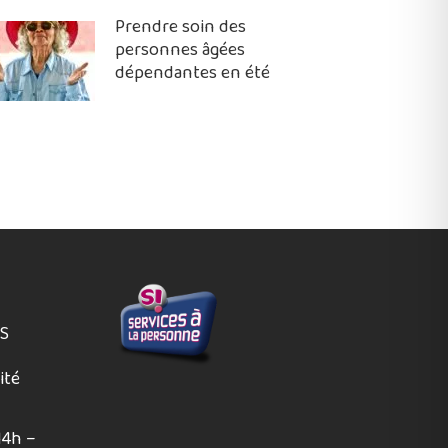
Prendre soin des
personnes âgées
dépendantes en été
ES
ité
14h –