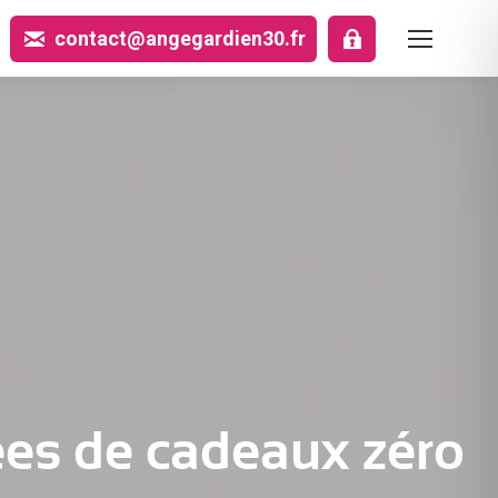
contact@angegardien30.fr
ées de cadeaux zéro