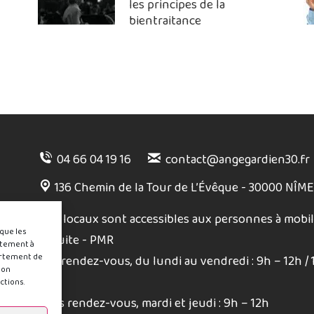
les principes de la
bientraitance
04 66 04 19 16
contact@angegardien30.fr
136 Chemin de la Tour de L’Évêque - 30000 NÎM
Nos locaux sont accessibles aux personnes à mobil
 que les
réduite - PMR
ntement à
ortement de
Sur rendez-vous, du lundi au vendredi : 9h – 12h / 
son
17h
ctions.
Sans rendez-vous, mardi et jeudi : 9h – 12h