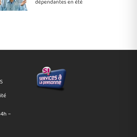
dépendantes en été
ES
ité
14h –