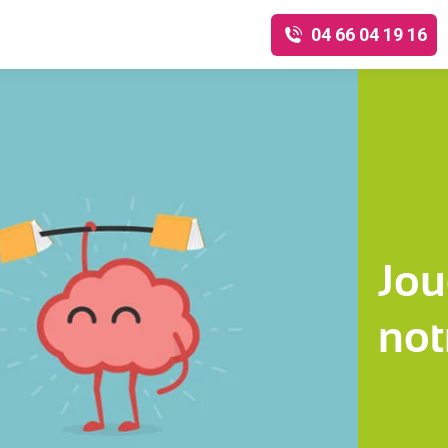
04 66 04 19 16
Jou
not