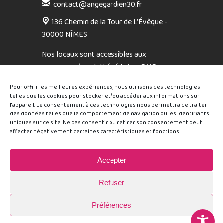
contact@angegardien30.fr
136 Chemin de la Tour de L’Évêque -
30000 NÎMES
Nos locaux sont accessibles aux
personnes à mobilité réduite - PMR
Sur rendez-vous, du lundi au vendredi : 9h –
Pour offrir les meilleures expériences, nous utilisons des technologies
12h / 14h – 17h
telles que les cookies pour stocker et/ou accéder aux informations sur
Sans rendez-vous, mardi et jeudi : 9h – 12h
l'appareil. Le consentement à ces technologies nous permettra de traiter
des données telles que le comportement de navigation ou les identifiants
uniques sur ce site. Ne pas consentir ou retirer son consentement peut
affecter négativement certaines caractéristiques et fonctions.
Accepter
Refuser
Retrouvez-nous sur
© 2025 Ange Gardien - Réalisation
Joli Projet
-
Mentions
Préférences
légales