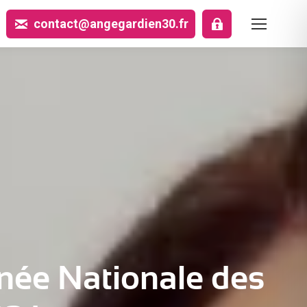
contact@angegardien30.fr
urnée Nationale des